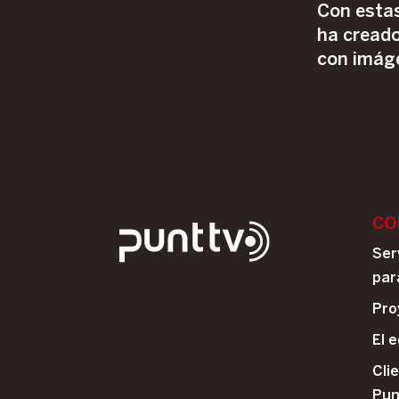
Con esta
procesos 
ha creado
activida
con imág
CO
Ser
par
Pro
El 
Cli
Pu