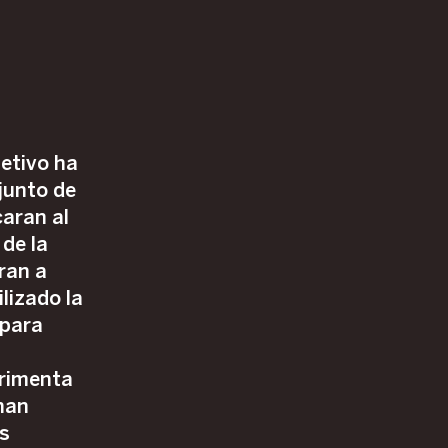
jetivo ha
junto de
aran al
de la
aran a
lizado la
 para
erimenta
han
os