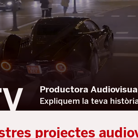
Productora Audiovisua
TV
Expliquem la teva història
stres projectes audio