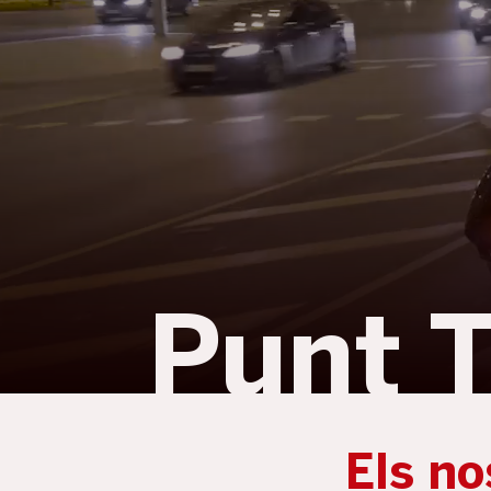
Punt 
Els no