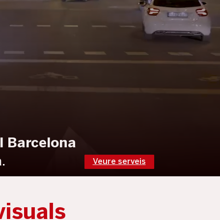
l Barcelona
.
Veure serveis
visuals