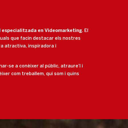
l
especialitzada en Videomarketing
. El
suals que facin destacar els nostres
a atractiva, inspiradora i
ar-se a conèixer al públic, atraure’l i
èixer com treballem, qui som i quins