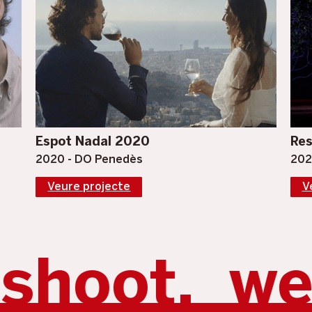
Espot Nadal 2020
Res
2020 - DO Penedès
202
Veure projecte
V
we create