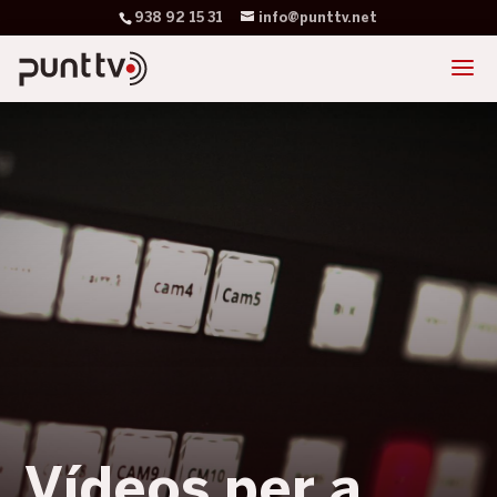
938 92 15 31
info@punttv.net
Vídeos per a