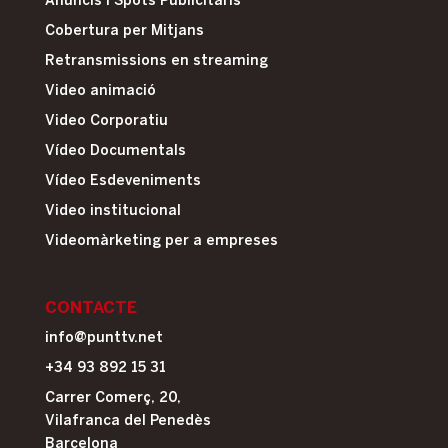
Anuncis i Spots Publicitaris
Cobertura per Mitjans
Retransmissions en streaming
Video animació
Video Corporatiu
Vídeo Documentals
Vídeo Esdeveniments
Video institucional
Videomàrketing per a empreses
CONTACTE
info@punttv.net
+34 93 892 15 31
Carrer Comerç, 20,
Vilafranca del Penedès
Barcelona