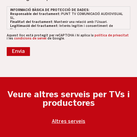
de
INFORMACIÓ BÀSICA DE PROTECCIÓ DE DADES:
privacitat
Responsable del tractament:
PUNT TV COMUNICACIÓ AUDIOVISUAL
SL.
*
Finalitat del tractament:
Mantenir una relació amb l'Usuari.
Legitimació del tractament:
Interès legítim i consentiment de
l'interessat.
Conservació de les dades:
Es conservaran durant el temps que hi hagi
Aquest lloc està protegit per reCAPTCHA i hi aplica la
política de privacitat
un interès mutu o durant el temps que sigui necessari per al compliment
i les
condicions de servei
de Google.
d'obligacions legals.
Destinataris:
Prestadors de serveis o col·laboradors.
Drets:
Dret a retirar el consentiment en qualsevol moment. Dret
Envia
d'accés, rectificació, portabilitat i supressió de les seves dades, així
com de la limitació o oposició al seu tractament.
Dades de contacte per exercir els teus drets:
info@punttv.net
Informació addicional:
Podeu trobar més informació a la nostra
Política de Privacitat
Veure altres serveis per TVs i
productores
Altres serveis