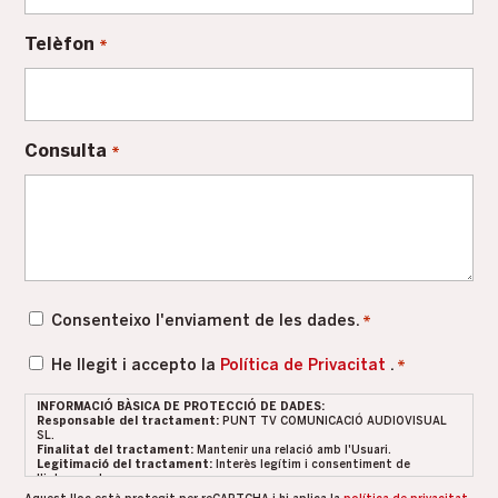
Telèfon
*
Consulta
*
Consentiment
Consenteixo l'enviament de les dades.
*
*
Política
He llegit i accepto la
Política de Privacitat
.
*
de
INFORMACIÓ BÀSICA DE PROTECCIÓ DE DADES:
privacitat
Responsable del tractament:
PUNT TV COMUNICACIÓ AUDIOVISUAL
SL.
*
Finalitat del tractament:
Mantenir una relació amb l'Usuari.
Legitimació del tractament:
Interès legítim i consentiment de
l'interessat.
Conservació de les dades:
Es conservaran durant el temps que hi hagi