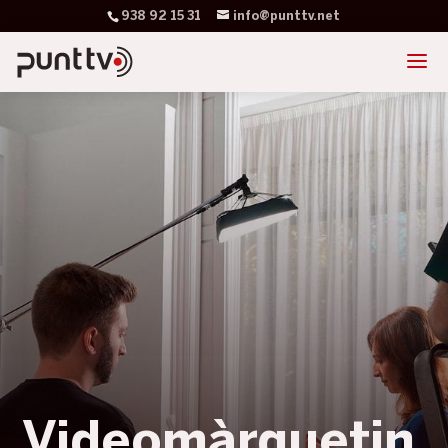
938 92 15 31
info@punttv.net
Videomàrquetin