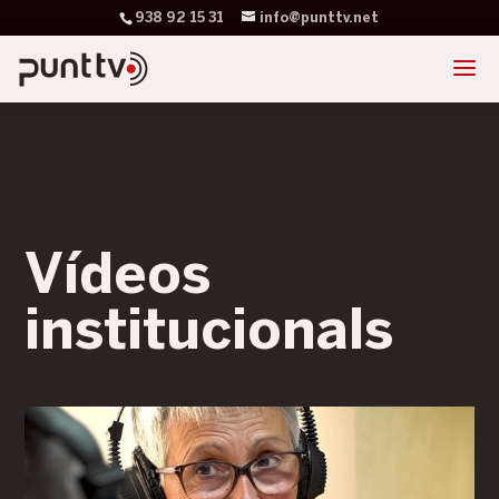
938 92 15 31
info@punttv.net
Vídeos
institucionals