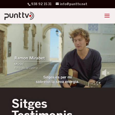
938 92 15 31
info@punttv.net
Sitges