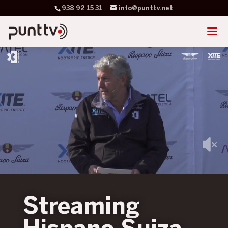
938 92 15 31
info@punttv.net
Streaming