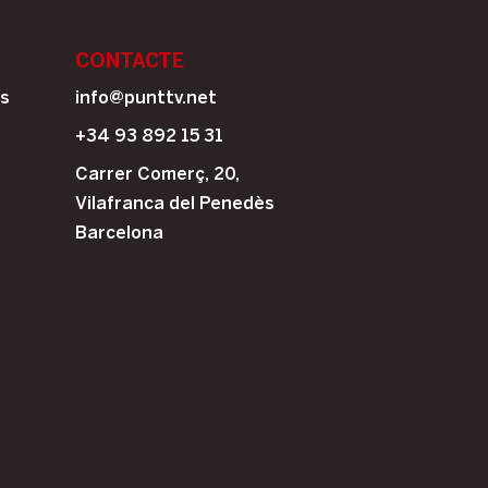
CONTACTE
is
info@punttv.net
+34 93 892 15 31
Carrer Comerç, 20,
Vilafranca del Penedès
Barcelona