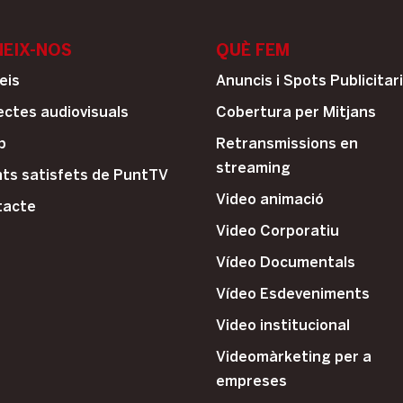
EIX-NOS
QUÈ FEM
eis
Anuncis i Spots Publicitar
ectes audiovisuals
Cobertura per Mitjans
p
Retransmissions en
streaming
nts satisfets de PuntTV
Video animació
tacte
Video Corporatiu
Vídeo Documentals
Vídeo Esdeveniments
Video institucional
Videomàrketing per a
empreses