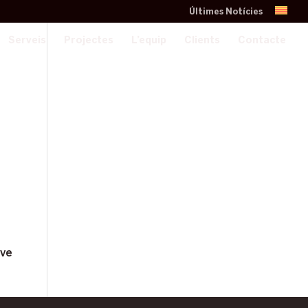
Últimes Notícies
Serveis
Projectes
L’equip
Clients
Contacte
ove