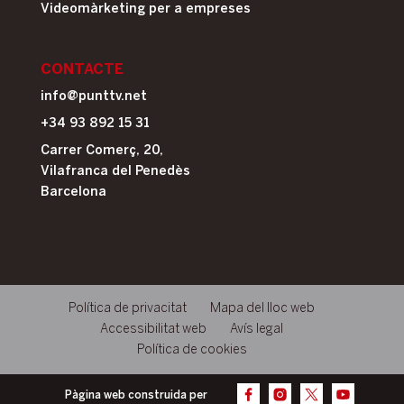
Videomàrketing per a empreses
CONTACTE
info@punttv.net
+34 93 892 15 31
Carrer Comerç, 20,
Vilafranca del Penedès
Barcelona
Política de privacitat
Mapa del lloc web
Accessibilitat web
Avís legal
Política de cookies
Pàgina web construida per