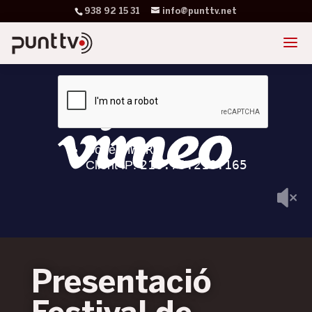
938 92 15 31
info@punttv.net
Presentació