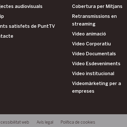
jectes audiovisuals
Cobertura per Mitjans
ip
Retransmissions en
streaming
ents satisfets de PuntTV
Video animació
tacte
Video Corporatiu
Vídeo Documentals
Vídeo Esdeveniments
Video institucional
Videomàrketing per a
empreses
cessibilitat web
Avís legal
Política de cookies