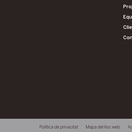
Pro
Equ
Cli
Con
Política de privacitat
Mapa del lloc web
Ac