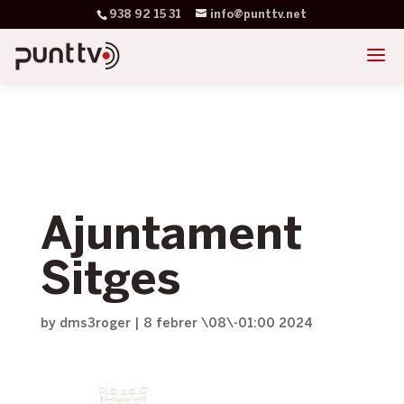
938 92 15 31
info@punttv.net
Ajuntament
Sitges
by
dms3roger
|
8 febrer \08\-01:00 2024