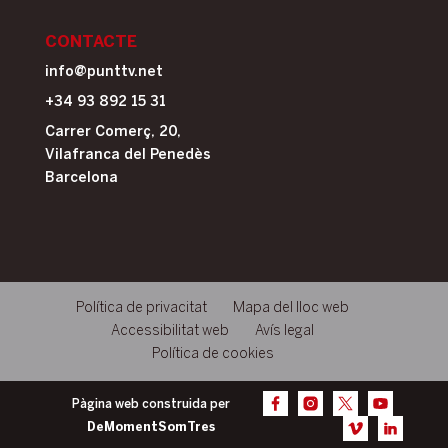
CONTACTE
info@punttv.net
+34 93 892 15 31
Carrer Comerç, 20,
Vilafranca del Penedès
Barcelona
Política de privacitat
Mapa del lloc web
Accessibilitat web
Avís legal
Política de cookies
Pàgina web construida per
DeMomentSomTres