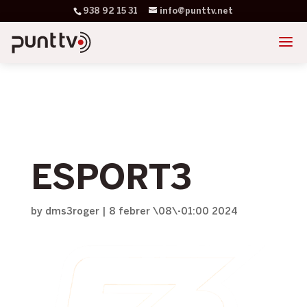
938 92 15 31
info@punttv.net
ESPORT3
by
dms3roger
|
8 febrer \08\-01:00 2024