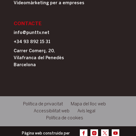
Videomàrketing per a empreses
CONTACTE
info@punttv.net
+34 93 892 15 31
Carrer Comerç, 20,
Vilafranca del Penedès
Barcelona
Política de privacitat
Mapa del lloc web
Accessibilitat web
Avís legal
Política de cookies
Pàgina web construida per