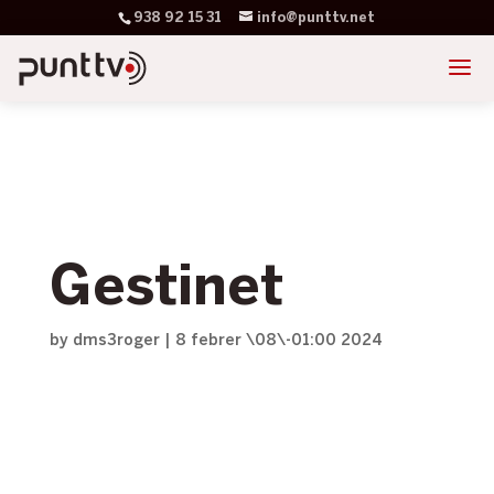
938 92 15 31
info@punttv.net
Gestinet
by
dms3roger
|
8 febrer \08\-01:00 2024