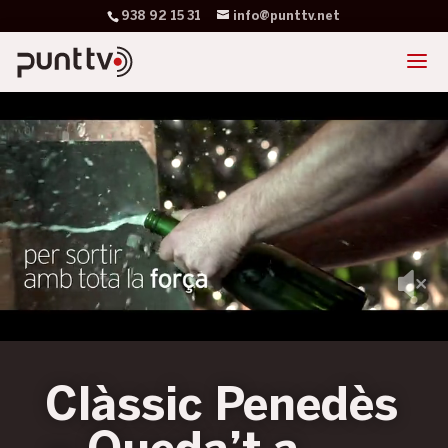
938 92 15 31
info@punttv.net
Clàssic Penedès